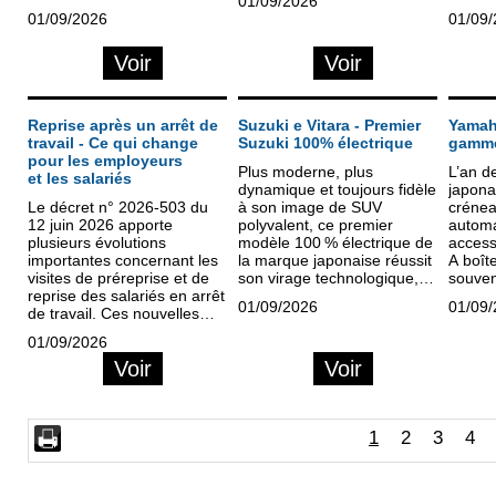
01/09/2026
Paris.
externe ; les autres
estimé
01/09/2026
01/09
L’occasion de présenter de
préfèrent travailler en solo
de som
nouveaux services.
en étant très attentifs au
Voir
Voir
recrutement de leur
clientèle.
Reprise après un arrêt de
Suzuki e Vitara - Premier
Yamah
travail - Ce qui change
Suzuki 100% électrique
gamme
pour les employeurs
Plus moderne, plus
L’an d
et les salariés
dynamique et toujours fidèle
japona
Le décret n° 2026-503 du
à son image de SUV
crénea
12 juin 2026 apporte
polyvalent, ce premier
automa
plusieurs évolutions
modèle 100 % électrique de
access
importantes concernant les
la marque japonaise réussit
A boît
visites de préreprise et de
son virage technologique,
souven
reprise des salariés en arrêt
même s'il laisse derrière
scoote
01/09/2026
01/09
de travail. Ces nouvelles
lui une partie de son
seulem
dispositions, applicables...
héritage de véritable
01/09/2026
baroudeur.
Voir
Voir
1
2
3
4