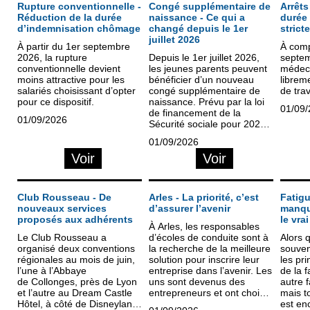
Rupture conventionnelle -
Congé supplémentaire de
Arrêts
Réduction de la durée
naissance - Ce qui a
durée
d’indemnisation chômage
changé depuis le 1er
stric
juillet 2026
À partir du 1er septembre
À comp
2026, la rupture
Depuis le 1er juillet 2026,
septem
conventionnelle devient
les jeunes parents peuvent
médeci
moins attractive pour les
bénéficier d’un nouveau
librem
salariés choisissant d’opter
congé supplémentaire de
de trav
pour ce dispositif.
naissance. Prévu par la loi
01/09
de financement de la
01/09/2026
Sécurité sociale pour 2026,
ce dispositif accorde jusqu’à
01/09/2026
deux mois de congé
Voir
Voir
indemnisé en complément
des congés maternité,
paternité ou d’adoption.
Club Rousseau - De
Arles - La priorité, c’est
Fatigu
nouveaux services
d’assurer l’avenir
manqu
proposés aux adhérents
le vra
À Arles, les responsables
Le Club Rousseau a
d’écoles de conduite sont à
Alors 
organisé deux conventions
la recherche de la meilleure
souve
régionales au mois de juin,
solution pour inscrire leur
les pr
l’une à l’Abbaye
entreprise dans l’avenir. Les
de la f
de Collonges, près de Lyon
uns sont devenus des
autre f
et l’autre au Dream Castle
entrepreneurs et ont choisi
mais t
Hôtel, à côté de Disneyland
la voie de la croissance
est en