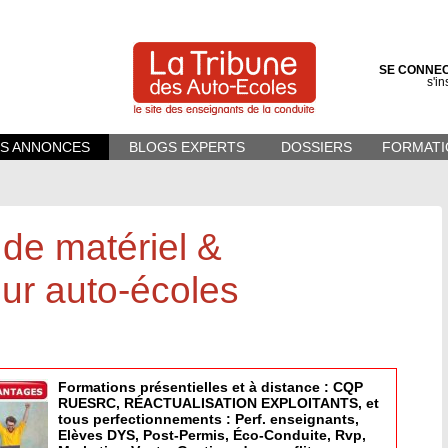
SE CONNE
s'in
ES ANNONCES
BLOGS EXPERTS
DOSSIERS
FORMATI
 de matériel &
ur auto-écoles
Formations présentielles et à distance : CQP
RUESRC, RÉACTUALISATION EXPLOITANTS, et
tous perfectionnements : Perf. enseignants,
Elèves DYS, Post-Permis, Éco-Conduite, Rvp,