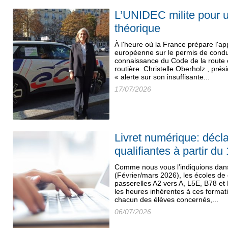
L’UNIDEC milite pour u
théorique
À l'heure où la France prépare l'app
européenne sur le permis de condu
connaissance du Code de la route 
routière. Christelle Oberholz , prés
« alerte sur son insuffisante...
17/07/2026
Livret numérique: décl
qualifiantes à partir du 
Comme nous vous l’indiquions dan
(Février/mars 2026), les écoles de
passerelles A2 vers A, L5E, B78 et
les heures inhérentes à ces format
chacun des élèves concernés,...
06/07/2026