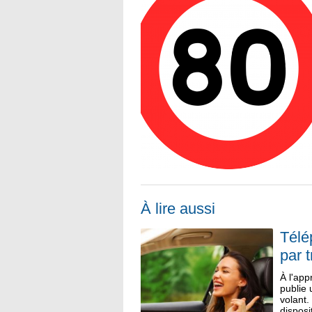
À lire aussi
Télé
par t
À l'ap
publie 
volant
disposi