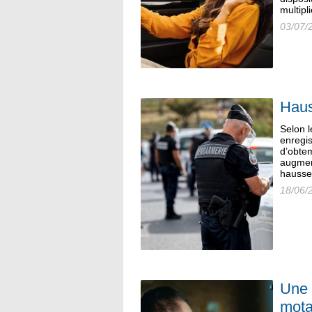
multipl
03/07/
Haus
Selon l
enregis
d’obtem
augment
hausse 
18/06/
Une 
mota