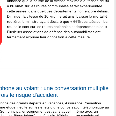
annoncé que la baisse de la vitesse maximale autorisée de 90
à 80 km/h sur les routes communales serait expérimentée
cette année, dans quelques départements non encore définis.
Diminuer la vitesse de 10 km/h ferait ainsi baisser la mortalité
routière, le ministre ayant déclaré que « 66% des tués sur les
routes le sont sur les routes nationales et départementales. »
Plusieurs associations de défense des automobilistes ont
fermement exprimé leur opposition à cette mesure.
phone au volant : une conversation multiplie
rois le risque d'accident
proche des grands départs en vacances, Assurance Prévention
une étude inédite sur les effets d'une conversation téléphonique au
. Son principal enseignement est sans appel : même avec un
tif mains libres intégré au véhicule, téléphoner en conduisant