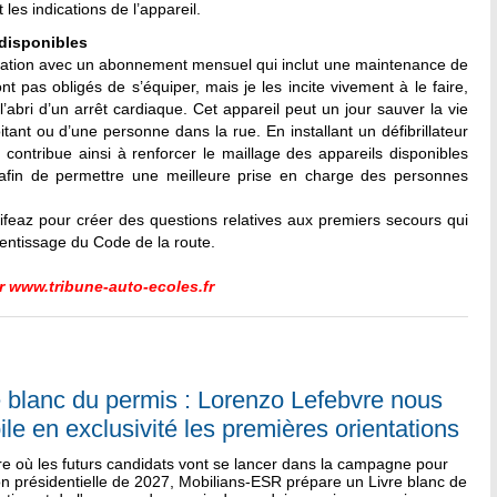
es indications de l’appareil.
 disponibles
location avec un abonnement mensuel qui inclut une maintenance de
t pas obligés de s’équiper, mais je les incite vivement à le faire,
’abri d’un arrêt cardiaque. Cet appareil peut un jour sauver la vie
itant ou d’une personne dans la rue. En installant un défibrillateur
ntribue ainsi à renforcer le maillage des appareils disponibles
s, afin de permettre une meilleure prise en charge des personnes
Lifeaz pour créer des questions relatives aux premiers secours qui
rentissage du Code de la route.
r www.tribune-auto-ecoles.fr
e blanc du permis : Lorenzo Lefebvre nous
ile en exclusivité les premières orientations
re où les futurs candidats vont se lancer dans la campagne pour
ion présidentielle de 2027, Mobilians-ESR prépare un Livre blanc de