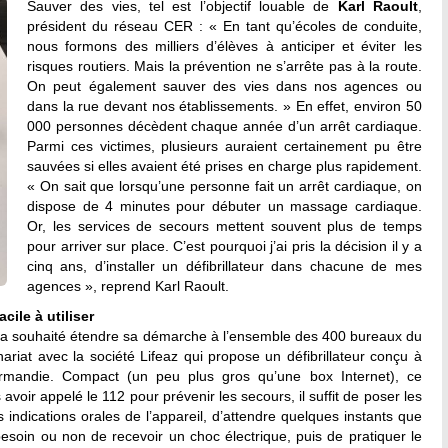
Sauver des vies, tel est l’objectif louable de
Karl Raoult
,
président du réseau CER : « En tant qu’écoles de conduite,
nous formons des milliers d’élèves à anticiper et éviter les
risques routiers. Mais la prévention ne s’arrête pas à la route.
On peut également sauver des vies dans nos agences ou
dans la rue devant nos établissements. » En effet, environ 50
000 personnes décèdent chaque année d’un arrêt cardiaque.
Parmi ces victimes, plusieurs auraient certainement pu être
sauvées si elles avaient été prises en charge plus rapidement.
« On sait que lorsqu’une personne fait un arrêt cardiaque, on
dispose de 4 minutes pour débuter un massage cardiaque.
Or, les services de secours mettent souvent plus de temps
pour arriver sur place. C’est pourquoi j’ai pris la décision il y a
cinq ans, d’installer un défibrillateur dans chacune de mes
agences », reprend Karl Raoult.
cile à utiliser
, il a souhaité étendre sa démarche à l’ensemble des 400 bureaux du
riat avec la société Lifeaz qui propose un défibrillateur conçu à
ormandie. Compact (un peu plus gros qu’une box Internet), ce
ès avoir appelé le 112 pour prévenir les secours, il suffit de poser les
s indications orales de l’appareil, d’attendre quelques instants que
esoin ou non de recevoir un choc électrique, puis de pratiquer le