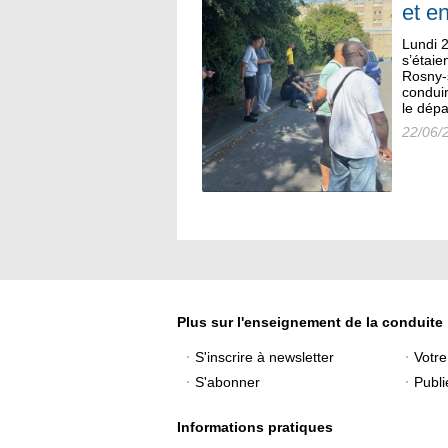
et e
Lundi 2
s’étaie
Rosny-
conduir
le dépa
22/06/
Plus sur l'enseignement de la conduite
S'inscrire à newsletter
Votr
S'abonner
Publi
Informations pratiques