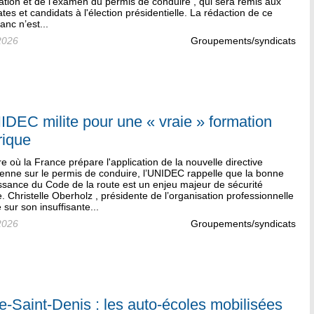
ation et de l'examen du permis de conduire , qui sera remis aux
tes et candidats à l'élection présidentielle. La rédaction de ce
lanc n’est...
2026
Groupements/syndicats
IDEC milite pour une « vraie » formation
rique
re où la France prépare l'application de la nouvelle directive
enne sur le permis de conduire, l’UNIDEC rappelle que la bonne
ssance du Code de la route est un enjeu majeur de sécurité
e. Christelle Oberholz , présidente de l’organisation professionnelle
e sur son insuffisante...
2026
Groupements/syndicats
e-Saint-Denis : les auto-écoles mobilisées