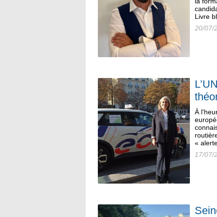
la form
candida
Livre b
20/07/
L’UN
théo
À l'heu
europé
connai
routièr
« alert
17/07/
Sein