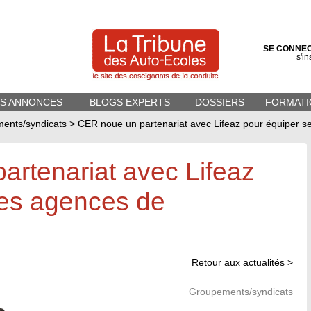
SE CONNE
s'in
ES ANNONCES
BLOGS EXPERTS
DOSSIERS
FORMATI
ents/syndicats
>
CER noue un partenariat avec Lifeaz pour équiper se
rtenariat avec Lifeaz
ses agences de
Retour aux actualités >
Groupements/syndicats