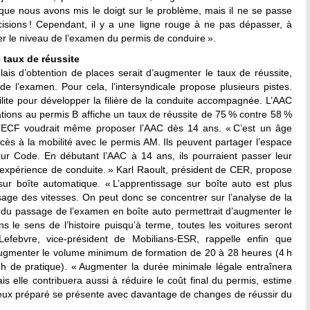
que nous avons mis le doigt sur le problème, mais il ne se passe
écisions ! Cependant, il y a une ligne rouge à ne pas dépasser, à
ser le niveau de l’examen du permis de conduire ».
 taux de réussite
lais d’obtention de places serait d’augmenter le taux de réussite,
e l’examen. Pour cela, l’intersyndicale propose plusieurs pistes.
ilite pour développer la filière de la conduite accompagnée. L’AAC
tions au permis B affiche un taux de réussite de 75 % contre 58 %
t d’ECF voudrait même proposer l’AAC dès 14 ans. « C’est un âge
ccès à la mobilité avec le permis AM. Ils peuvent partager l’espace
eur Code. En débutant l’AAC à 14 ans, ils pourraient passer leur
xpérience de conduite. » Karl Raoult, président de CER, propose
sur boîte automatique. « L’apprentissage sur boîte auto est plus
ssage des vitesses. On peut donc se concentrer sur l’analyse de la
on du passage de l’examen en boîte auto permettrait d’augmenter le
s le sens de l’histoire puisqu’à terme, toutes les voitures seront
Lefebvre, vice-président de Mobilians-ESR, rappelle enfin que
’augmenter le volume minimum de formation de 20 à 28 heures (4 h
 h de pratique). « Augmenter la durée minimale légale entraînera
s elle contribuera aussi à réduire le coût final du permis, estime
eux préparé se présente avec davantage de changes de réussir du