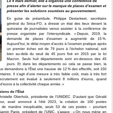
Le 4 mars dernier, elle a organisé une conférence de
presse afin d’alerter sur le manque de places d’examen et
présenter les solutions soumises au gouvernement.
En guise de préambule, Philippe Destarkeet, secrétaire
général du Snica-FO, a dressé un état des lieux devant la
quinzaine de journalistes venus assister à la conférence de
presse organisée par l’intersyndicale. « Depuis, 2019, la
demande de places d’examen a augmenté de 15 %.
Aujourd’hui, le délai moyen d’accès à l’examen pratique après
un premier échec est de 79 jours à l’échelon national, soit
bien au-delà du seuil de 45 jours fixé en 2015 par la loi
Macron. Seuls huit départements sont en-dessous des 45
jours. Et dans les départements où cela se passe bien, la
nous demandons à l’État une hausse de 12 % des effectifs, soit 150
aires. Il s’agit d’une mesure à très faible coût, mais à très fort
recrutement est évalué à seulement 8 millions d’euros, quand
s d’euros à la collectivité chaque année. »
sions de l’État
Christelle Oberholz, présidente de l’UNIDEC. D’autant que Gérald
rieur, avait annoncé à l’été 2023, la création de 100 postes
s, de manière inexplicable, seuls 53 de ces postes – pourtant
njamin Panis, président de l’UNIC, s’agace : « On nous mène en