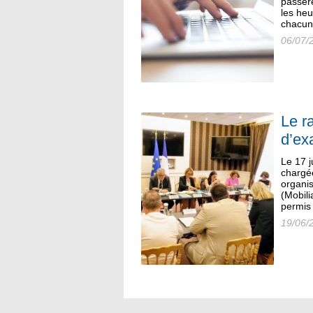
passere
les heu
chacun
06/07/
Le r
d’ex
Le 17 j
chargée
organis
(Mobil
permis 
19/06/