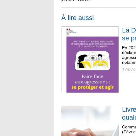
À lire aussi
La D
se p
En 2025
déclaré
agress
notamm
17/07/
Livr
quali
Comme 
(Févrie