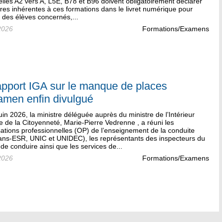
lles A2 vers A, L5E, B78 et B96 doivent obligatoirement déclarer
res inhérentes à ces formations dans le livret numérique pour
 des élèves concernés,...
2026
Formations/Examens
apport IGA sur le manque de places
amen enfin divulgué
uin 2026, la ministre déléguée auprès du ministre de l’Intérieur
 de la Citoyenneté, Marie-Pierre Vedrenne , a réuni les
ations professionnelles (OP) de l’enseignement de la conduite
ians-ESR, UNIC et UNIDEC), les représentants des inspecteurs du
de conduire ainsi que les services de...
2026
Formations/Examens