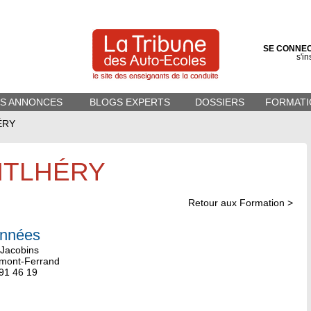
SE CONNE
s'in
ES ANNONCES
BLOGS EXPERTS
DOSSIERS
FORMATI
ÉRY
NTLHÉRY
Retour aux Formation >
nnées
 Jacobins
mont-Ferrand
 91 46 19